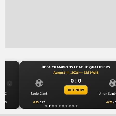
UEFA CHAMPIONS LEAGUE QUALIFIERS
August 11, 2026 — 22:59 WIB
0 : 0
Previous
Ne
BET NOW
Bodo Glimt
Union Saint-Gilloise
0.75
0.77
-0.75
-0.95