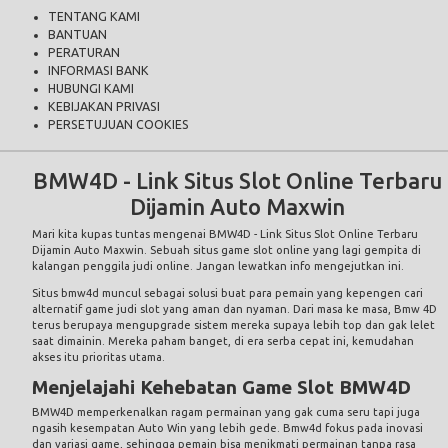
TENTANG KAMI
BANTUAN
PERATURAN
INFORMASI BANK
HUBUNGI KAMI
KEBIJAKAN PRIVASI
PERSETUJUAN COOKIES
BMW4D - Link Situs Slot Online Terbaru
Dijamin Auto Maxwin
Mari kita kupas tuntas mengenai
BMW4D
- Link Situs Slot Online Terbaru
Dijamin Auto Maxwin. Sebuah situs game slot online yang lagi gempita di
kalangan penggila judi online. Jangan lewatkan info mengejutkan ini.
Situs bmw4d muncul sebagai solusi buat para pemain yang kepengen cari
alternatif game judi slot yang aman dan nyaman. Dari masa ke masa, Bmw 4D
terus berupaya mengupgrade sistem mereka supaya lebih top dan gak lelet
saat dimainin. Mereka paham banget, di era serba cepat ini, kemudahan
akses itu prioritas utama.
Menjelajahi Kehebatan Game Slot BMW4D
BMW4D memperkenalkan ragam permainan yang gak cuma seru tapi juga
ngasih kesempatan Auto Win yang lebih gede.
Bmw4d
fokus pada inovasi
dan variasi game, sehingga pemain bisa menikmati permainan tanpa rasa