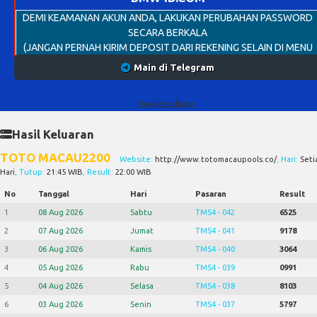
DEMI KEAMANAN AKUN ANDA, LAKUKAN PERUBAHAN PASSWORD
SECARA BERKALA
(JANGAN PERNAH KIRIM DEPOSIT DARI REKENING SELAIN DI MENU
DEPOSIT WEBSITE DAN LIVECHAT)
Main di Telegram
Desktop
Wap
Hasil Keluaran
TOTO MACAU2200
Website:
http://www.totomacaupools.co/
, Hari:
Seti
Hari
, Tutup:
21:45 WIB
, Result:
22:00 WIB
No
Tanggal
Hari
Pasaran
Result
1
08 Aug 2026
Sabtu
TMS4 - 042
6525
2
07 Aug 2026
Jumat
TMS4 - 041
9178
3
06 Aug 2026
Kamis
TMS4 - 040
3064
4
05 Aug 2026
Rabu
TMS4 - 039
0991
5
04 Aug 2026
Selasa
TMS4 - 038
8103
6
03 Aug 2026
Senin
TMS4 - 037
5797