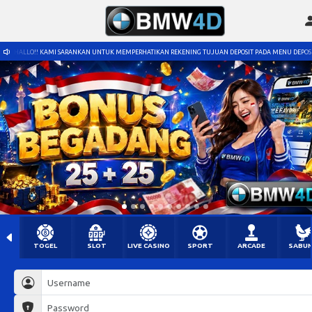
HALLO!! KAMI SARANKAN UNTUK MEMPERHATIKAN REKENING TUJUAN DEPOSIT PADA MENU DEPOS
TOGEL
SLOT
LIVE CASINO
SPORT
ARCADE
SABU