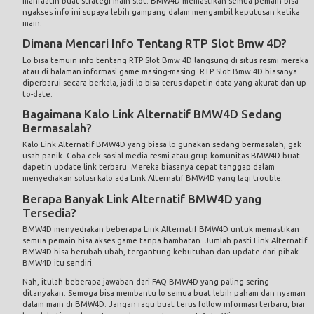
manfaatin buat strategi main slot. BMW4D memastikan semua pemain bisa
ngakses info ini supaya lebih gampang dalam mengambil keputusan ketika
main.
Dimana Mencari Info Tentang RTP Slot Bmw 4D?
Lo bisa temuin info tentang RTP Slot Bmw 4D langsung di situs resmi mereka
atau di halaman informasi game masing-masing. RTP Slot Bmw 4D biasanya
diperbarui secara berkala, jadi lo bisa terus dapetin data yang akurat dan up-
to-date.
Bagaimana Kalo Link Alternatif BMW4D Sedang
Bermasalah?
Kalo Link Alternatif BMW4D yang biasa lo gunakan sedang bermasalah, gak
usah panik. Coba cek sosial media resmi atau grup komunitas BMW4D buat
dapetin update link terbaru. Mereka biasanya cepat tanggap dalam
menyediakan solusi kalo ada Link Alternatif BMW4D yang lagi trouble.
Berapa Banyak Link Alternatif BMW4D yang
Tersedia?
BMW4D menyediakan beberapa Link Alternatif BMW4D untuk memastikan
semua pemain bisa akses game tanpa hambatan. Jumlah pasti Link Alternatif
BMW4D bisa berubah-ubah, tergantung kebutuhan dan update dari pihak
BMW4D itu sendiri.
Nah, itulah beberapa jawaban dari FAQ BMW4D yang paling sering
ditanyakan. Semoga bisa membantu lo semua buat lebih paham dan nyaman
dalam main di BMW4D. Jangan ragu buat terus follow informasi terbaru, biar