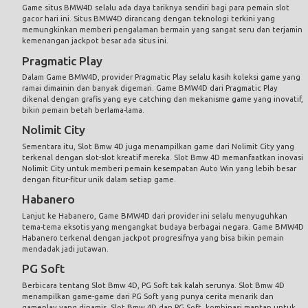
Game situs BMW4D selalu ada daya tariknya sendiri bagi para pemain slot
gacor hari ini. Situs BMW4D dirancang dengan teknologi terkini yang
memungkinkan memberi pengalaman bermain yang sangat seru dan terjamin
kemenangan jackpot besar ada situs ini.
Pragmatic Play
Dalam Game BMW4D, provider Pragmatic Play selalu kasih koleksi game yang
ramai dimainin dan banyak digemari. Game BMW4D dari Pragmatic Play
dikenal dengan grafis yang eye catching dan mekanisme game yang inovatif,
bikin pemain betah berlama-lama.
Nolimit City
Sementara itu, Slot Bmw 4D juga menampilkan game dari Nolimit City yang
terkenal dengan slot-slot kreatif mereka. Slot Bmw 4D memanfaatkan inovasi
Nolimit City untuk memberi pemain kesempatan Auto Win yang lebih besar
dengan fitur-fitur unik dalam setiap game.
Habanero
Lanjut ke Habanero, Game BMW4D dari provider ini selalu menyuguhkan
tema-tema eksotis yang mengangkat budaya berbagai negara. Game BMW4D
Habanero terkenal dengan jackpot progresifnya yang bisa bikin pemain
mendadak jadi jutawan.
PG Soft
Berbicara tentang Slot Bmw 4D, PG Soft tak kalah serunya. Slot Bmw 4D
menampilkan game-game dari PG Soft yang punya cerita menarik dan
gameplay yang dinamis. Slot Bmw 4D dan PG Soft, kombinasi mantap untuk