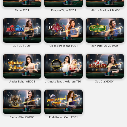
Sicbo S201
Dragon Tiger D201
Infinite Blackjack BJ001
Bull Bull B001
Classic Pokdeng P001
Teen Patti 20-20 W001
Andar Bahar AB001
Ultimate Texas Hold'em T501
Xoc Dia XD001
Casino War CW001
Fish Prawn Crab F001