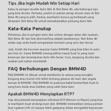
Tips Jika Ingin Mudah Win Setiap Hari
Kalau lo pengen mudah Auto Win di Slot Bmw 4D, ada beberapa tips
yang bisa dicoba. Pertama, pastiin lo paham setiap aturan main di Slot
Bmw 4D yang lo pilih. Kedua, manfaatin bonus yg berlimpah yang
ditawarin Slot Bmw 4D untuk memaksimalkan peluang Auto Win.
Kata-Kata Penutup
Pokoknya, jika lo pengen main slot online dengan aman dan nyaman,
Slot Bmw 4D dan link alternatifnya adalah jawabannya. Slot Bmw 4D
selalu siap sedia kasih pengalaman bermain yang seru dan lancar.
Jadi, itulah dia bocoran seputar Game BMW4D yang bisa bikin lo auto
win hari ini. Game BMW4D emang pilihan tepat buat lo yang nyari
keseruan dan kesempatan Auto Win besar. Cuss, langsung dicoba dan
rasakan jadi sultan mendadak.
FAQ Berhubungan Dengan BMW4D
FAQ BMW4D ini dibuat untuk membantu lo semua yang mungkin
bingung atau butuh info lebih tentang gimana sih main dan segala
macam di BMW4D. FAQ BMW4D ini pastinya bakal bermanfaat buat lo
yang baru mulai atau bahkan yang udah lama main.
Apakah BMW4D Menyiapkan RTP?
Yup situs,
bmw4d
menyiapkan informasi RTP (Return to Player) yang bisa
lo manfaatin buat strategi main slot. BMW4D memastikan semua pemain
bisa ngakses info ini supaya lebih gampang dalam mengambil keputusan