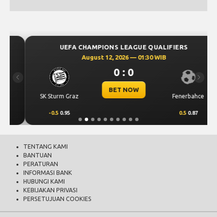
UEFA CHAMPIONS LEAGUE QUALIFIERS
August 12, 2026 — 01:30 WIB
0 : 0
Previous
Next
BET NOW
SK Sturm Graz
Fenerbahce
-0.5
0.95
0.5
0.87
TENTANG KAMI
BANTUAN
PERATURAN
INFORMASI BANK
HUBUNGI KAMI
KEBIJAKAN PRIVASI
PERSETUJUAN COOKIES