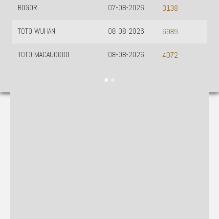
MAGNUM4D
05-08-2026
8
3072
9
2