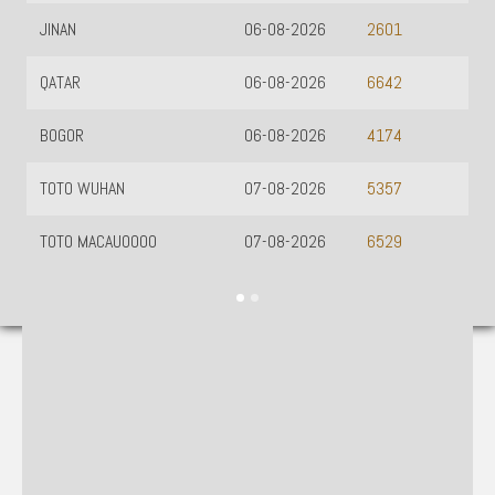
HONGKONG LOTTO
06-08-2026
1083
PSCO POOLS
06-08-2026
3704
MAGNUM4D
05-08-2026
3072