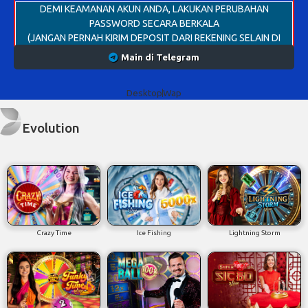
DEMI KEAMANAN AKUN ANDA, LAKUKAN PERUBAHAN
PASSWORD SECARA BERKALA
(JANGAN PERNAH KIRIM DEPOSIT DARI REKENING SELAIN DI
MENU DEPOSIT WEBSITE DAN LIVECHAT)
Main di Telegram
Desktop
Wap
Evolution
Crazy Time
Ice Fishing
Lightning Storm