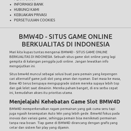
INFORMASI BANK
HUBUNGI KAMI
KEBIJAKAN PRIVASI
PERSETUJUAN COOKIES
BMW4D - SITUS GAME ONLINE
BERKUALITAS DI INDONESIA
Mari kita kupas tuntas mengenai BMW4D - SITUS GAME ONLINE
BERKUALITAS DI INDONESIA. Sebuah situs game slot online yang lagi
gempita di kalangan penggila judi online. Jangan lewatkan info
mengejutkan ini.
Situs
bmw4d
muncul sebagai solusi buat para pemain yang kepengen
cari alternatif game judi slot yang aman dan nyaman. Dari masa ke masa,
Bmw 4D terus berupaya mengupgrade sistem mereka supaya lebih top
dan gak lelet saat dimainin. Mereka paham banget, di era serba cepat
ini, kemudahan akses itu prioritas utama.
Menjelajahi Kehebatan Game Slot BMW4D
BMW4D memperkenalkan ragam permainan yang gak cuma seru tapi
juga ngasih kesempatan Auto Win yang lebih gede.
Bmw4d
fokus pada
inovasi dan variasi game, sehingga pemain bisa menikmati permainan
tanpa rasa bosan. Tiap game di BMW4D dirancang dengan grafis yang
cetar dan sistem fair play yang dijamin.