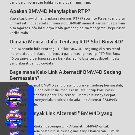
yang baru mulai atau bahkan yang udah lama main.
Apakah BMW4D Menyiapkan RTP?
Yup situs,
bmw4d
menyiapkan informasi RTP (Return to Player) yang bisa
lo manfaatin buat strategi main slot. BMW4D memastikan semua pemain
bisa ngakses info ini supaya lebih gampang dalam mengambil keputusan
ketika main.
Dimana Mencari Info Tentang RTP Slot Bmw 4D?
Lo bisa temuin info tentang RTP Slot Bmw 4D langsung di situs resmi
mereka atau di halaman informasi game masing-masing. RTP Slot Bmw
4D biasanya diperbarui secara berkala, jadi lo bisa terus dapetin data
yang akurat dan up-to-date.
Bagaimana Kalo Link Alternatif BMW4D Sedang
Bermasalah?
Kalo Link Alternatif BMW4D yang biasa lo gunakan sedang bermasalah,
gak usah panik. Coba cek sosial media resmi atau grup komunitas
BMW4D buat dapetin update link terbaru. Mereka biasanya cepat
tanggap dalam menyediakan solusi kalo ada Link Alternatif BMW4D
yang lagi trouble.
Berapa Banyak Link Alternatif BMW4D yang
Tersedia?
BMW4D menyediakan beberapa Link Alternatif BMW4D untuk
memastikan semua pemain bisa akses game tanpa hambatan. Jumlah