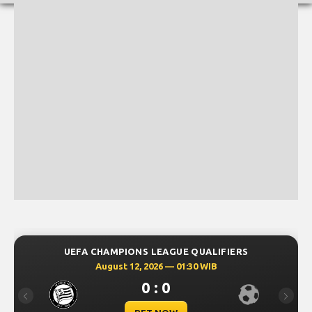
UEFA CHAMPIONS LEAGUE QUALIFIERS
August 12, 2026 — 01:30 WIB
0 : 0
Previous
Next