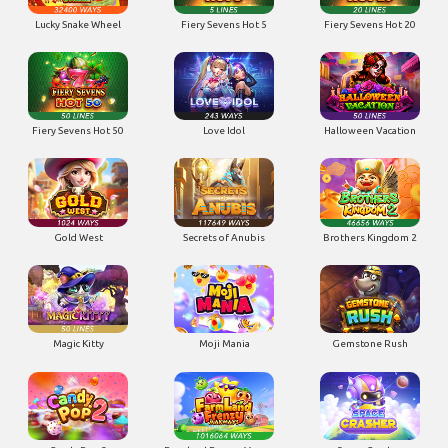
Lucky Snake Wheel
Fiery Sevens Hot 5
Fiery Sevens Hot 20
Fiery Sevens Hot 50
Love Idol
Halloween Vacation
Gold West
Secrets of Anubis
Brothers Kingdom 2
Magic Kitty
Moji Mania
Gemstone Rush