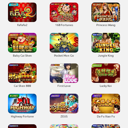
FaFaFa2
168 Fortunes
Princess Wang
Baby Cai Shen
Pocket Mon Go
Jungle King
First Love
Cai Shen 888
Lucky Koi
Highway Fortune
ZEUS
Da Fu Xiao Fu