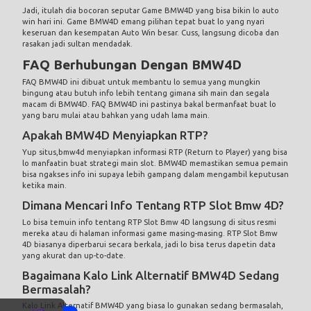
Jadi, itulah dia bocoran seputar Game BMW4D yang bisa bikin lo auto
win hari ini. Game BMW4D emang pilihan tepat buat lo yang nyari
keseruan dan kesempatan Auto Win besar. Cuss, langsung dicoba dan
rasakan jadi sultan mendadak.
FAQ Berhubungan Dengan BMW4D
FAQ BMW4D ini dibuat untuk membantu lo semua yang mungkin
bingung atau butuh info lebih tentang gimana sih main dan segala
macam di BMW4D. FAQ BMW4D ini pastinya bakal bermanfaat buat lo
yang baru mulai atau bahkan yang udah lama main.
Apakah BMW4D Menyiapkan RTP?
Yup situs,
bmw4d
menyiapkan informasi RTP (Return to Player) yang bisa
lo manfaatin buat strategi main slot. BMW4D memastikan semua pemain
bisa ngakses info ini supaya lebih gampang dalam mengambil keputusan
ketika main.
Dimana Mencari Info Tentang RTP Slot Bmw 4D?
Lo bisa temuin info tentang RTP Slot Bmw 4D langsung di situs resmi
mereka atau di halaman informasi game masing-masing. RTP Slot Bmw
4D biasanya diperbarui secara berkala, jadi lo bisa terus dapetin data
yang akurat dan up-to-date.
Bagaimana Kalo Link Alternatif BMW4D Sedang
Bermasalah?
Kalo Link Alternatif BMW4D yang biasa lo gunakan sedang bermasalah,