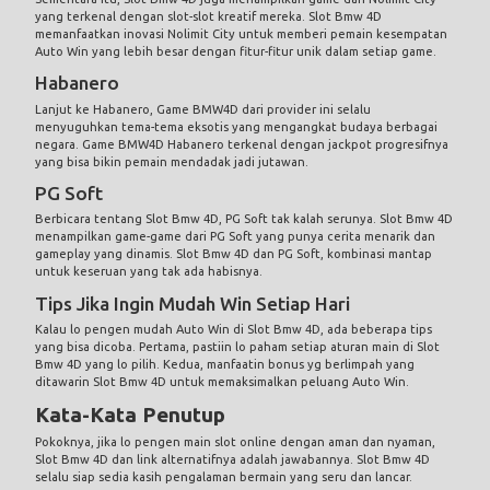
yang terkenal dengan slot-slot kreatif mereka. Slot Bmw 4D
memanfaatkan inovasi Nolimit City untuk memberi pemain kesempatan
Auto Win yang lebih besar dengan fitur-fitur unik dalam setiap game.
Habanero
Lanjut ke Habanero, Game BMW4D dari provider ini selalu
menyuguhkan tema-tema eksotis yang mengangkat budaya berbagai
negara. Game BMW4D Habanero terkenal dengan jackpot progresifnya
yang bisa bikin pemain mendadak jadi jutawan.
PG Soft
Berbicara tentang Slot Bmw 4D, PG Soft tak kalah serunya. Slot Bmw 4D
menampilkan game-game dari PG Soft yang punya cerita menarik dan
gameplay yang dinamis. Slot Bmw 4D dan PG Soft, kombinasi mantap
untuk keseruan yang tak ada habisnya.
Tips Jika Ingin Mudah Win Setiap Hari
Kalau lo pengen mudah Auto Win di Slot Bmw 4D, ada beberapa tips
yang bisa dicoba. Pertama, pastiin lo paham setiap aturan main di Slot
Bmw 4D yang lo pilih. Kedua, manfaatin bonus yg berlimpah yang
ditawarin Slot Bmw 4D untuk memaksimalkan peluang Auto Win.
Kata-Kata Penutup
Pokoknya, jika lo pengen main slot online dengan aman dan nyaman,
Slot Bmw 4D dan link alternatifnya adalah jawabannya. Slot Bmw 4D
selalu siap sedia kasih pengalaman bermain yang seru dan lancar.