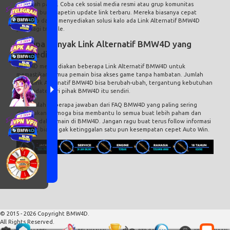
gak usah panik. Coba cek sosial media resmi atau grup komunitas
BMW4D buat dapetin update link terbaru. Mereka biasanya cepat
tanggap dalam menyediakan solusi kalo ada Link Alternatif BMW4D
yang lagi trouble.
Berapa Banyak Link Alternatif BMW4D yang
Tersedia?
BMW4D menyediakan beberapa Link Alternatif BMW4D untuk
memastikan semua pemain bisa akses game tanpa hambatan. Jumlah
pasti Link Alternatif BMW4D bisa berubah-ubah, tergantung kebutuhan
dan update dari pihak BMW4D itu sendiri.
Nah, itulah beberapa jawaban dari FAQ BMW4D yang paling sering
ditanyakan. Semoga bisa membantu lo semua buat lebih paham dan
nyaman dalam main di BMW4D. Jangan ragu buat terus follow informasi
terbaru, biar lo gak ketinggalan satu pun kesempatan cepet Auto Win.
© 2015 - 2026 Copyright BMW4D.
All Rights Reserved.