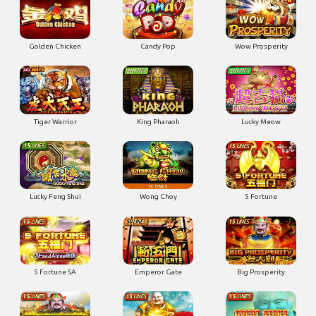
Golden Chicken
Candy Pop
Wow Prosperity
Tiger Warrior
King Pharaoh
Lucky Meow
Lucky Feng Shui
Wong Choy
5 Fortune
5 Fortune SA
Emperor Gate
Big Prosperity