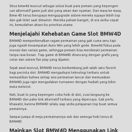
Situs
bmw4d
muncul sebagai solusi buat para pemain yang kepengen
cari alternatif game judi slot yang aman dan nyaman. Dari masa ke masa,
Bmw 4D terus berupaya mengupgrade sistem mereka supaya lebih top
dan gak lelet saat dimainin. Mereka paham banget, di era serba cepat
ini, kemudahan akses itu prioritas utama.
Menjelajahi Kehebatan Game Slot BMW4D
BMW4D memperkenalkan ragam permainan yang gak cuma seru tapi
juga ngasih kesempatan Auto Win yang lebih gede.
Bmw4d
fokus pada
inovasi dan variasi game, sehingga pemain bisa menikmati permainan
tanpa rasa bosan. Tiap game di BMW4D dirancang dengan grafis yang
cetar dan sistem fair play yang dijamin.
Sejak awal muncul, BMW4D terus berkembang jadi salah satu favorit
bagi pecinta slot. BMW4D mengadopsi teknologi terbaru untuk
memastikan bahwa setiap sesi permainan lancar dan memuaskan.
BMW4D juga rajin mengadakan turnamen dengan hadiah yang bikin
mata melotot.
Nah, buat lo yang kepengen coba hoki di slot, cuss langsung ke
BMW4D dan pake link alternatif terbaru yang dipercaya. Gak perlu
khawatir, karena BMW4D selalu siap sedia pelayanan top buat semua
pemainnya.
Sampai jumpa di meja permainannya sob dan semoga hoki terus di
BMW4D.
Mainkan Slot BMW4D Menggunakan Link