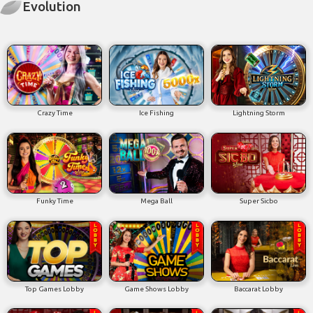
Evolution
Crazy Time
Ice Fishing
Lightning Storm
Funky Time
Mega Ball
Super Sicbo
Top Games Lobby
Game Shows Lobby
Baccarat Lobby