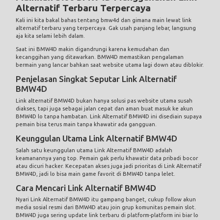
Alternatif Terbaru Terpercaya
Kali ini kita bakal bahas tentang
bmw4d
dan gimana main lewat link
alternatif terbaru yang terpercaya. Gak usah panjang lebar, langsung
aja kita selami lebih dalam.
Saat ini BMW4D makin digandrungi karena kemudahan dan
kecanggihan yang ditawarkan. BMW4D memastikan pengalaman
bermain yang lancar bahkan saat website utama lagi down atau diblokir.
Penjelasan Singkat Seputar Link Alternatif
BMW4D
Link alternatif BMW4D bukan hanya solusi pas website utama susah
diakses, tapi juga sebagai jalan cepat dan aman buat masuk ke akun
BMW4D lo tanpa hambatan. Link Alternatif BMW4D ini disediain supaya
pemain bisa terus main tanpa khawatir ada gangguan.
Keunggulan Utama Link Alternatif BMW4D
Salah satu keunggulan utama Link Alternatif BMW4D adalah
keamanannya yang top. Pemain gak perlu khawatir data pribadi bocor
atau dicuri hacker. Kecepatan akses juga jadi prioritas di Link Alternatif
BMW4D, jadi lo bisa main game favorit di BMW4D tanpa lelet.
Cara Mencari Link Alternatif BMW4D
Nyari Link Alternatif BMW4D itu gampang banget, cukup follow akun
media sosial resmi dari BMW4D atau join grup komunitas pemain slot.
BMW4D juga sering update link terbaru di platform-platform ini biar lo