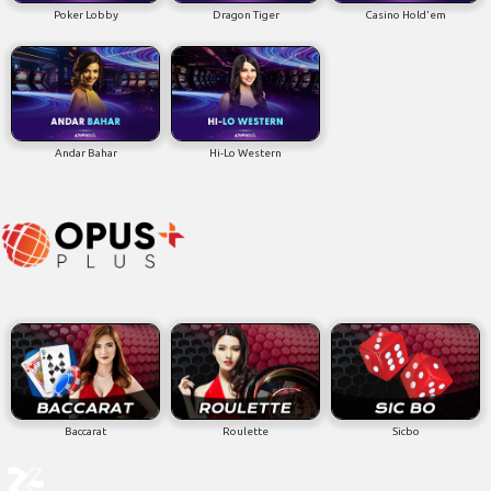
Poker Lobby
Dragon Tiger
Casino Hold'em
Andar Bahar
Hi-Lo Western
Baccarat
Roulette
Sicbo