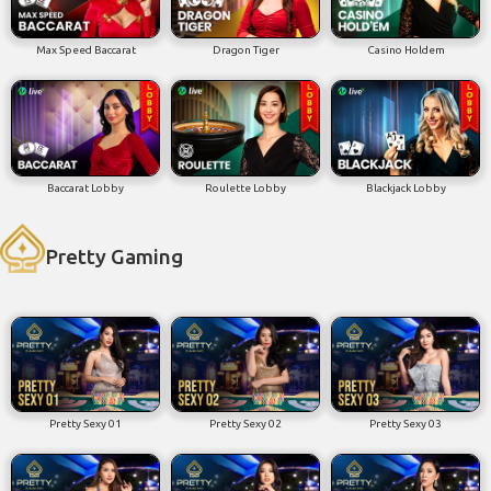
Max Speed Baccarat
Dragon Tiger
Casino Holdem
Baccarat Lobby
Roulette Lobby
Blackjack Lobby
Pretty Gaming
Pretty Sexy 01
Pretty Sexy 02
Pretty Sexy 03