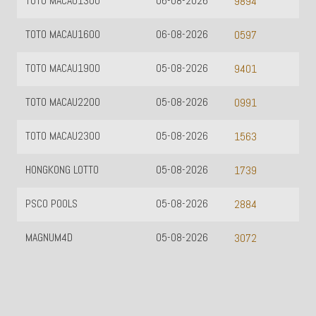
TOTO MACAU1300
06-08-2026
9894
TOTO MACAU1600
06-08-2026
0597
TOTO MACAU1900
05-08-2026
9401
TOTO MACAU2200
05-08-2026
0991
TOTO MACAU2300
05-08-2026
1563
HONGKONG LOTTO
05-08-2026
1739
PSCO POOLS
05-08-2026
2884
MAGNUM4D
05-08-2026
3072