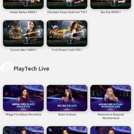
Andar Bahar AB001
Ultimate Texas Hold'em T501
Xoc Dia XD001
Casino War CW001
Fish Prawn Crab F001
PlayTech Live
Mega Fire Blaze Roulette
Sicbo Deluxe
Adventure Beyond
Wonderland