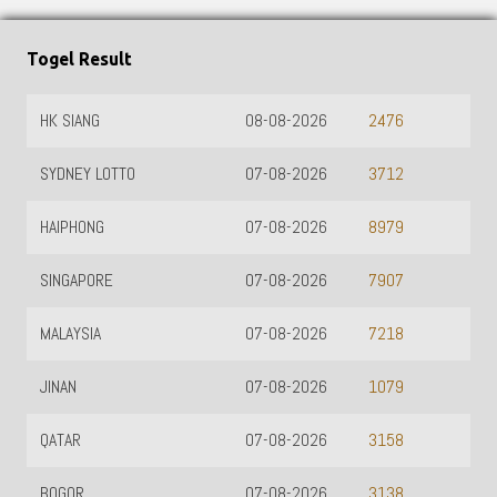
Togel Result
TOTO MACAU1300
07-08-2026
6300
TOTO MACAU1600
07-08-2026
7875
TOTO MACAU1900
07-08-2026
6303
TOTO MACAU2200
07-08-2026
9178
TOTO MACAU2300
07-08-2026
9141
HONGKONG LOTTO
07-08-2026
6011
PSCO POOLS
07-08-2026
6964
MAGNUM4D
05-08-2026
3072