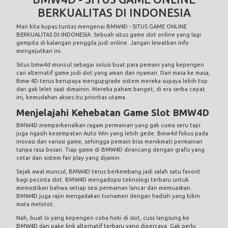
BERKUALITAS DI INDONESIA
Mari kita kupas tuntas mengenai BMW4D - SITUS GAME ONLINE
BERKUALITAS DI INDONESIA. Sebuah situs game slot online yang lagi
gempita di kalangan penggila judi online. Jangan lewatkan info
mengejutkan ini.
Situs
bmw4d
muncul sebagai solusi buat para pemain yang kepengen
cari alternatif game judi slot yang aman dan nyaman. Dari masa ke masa,
Bmw 4D terus berupaya mengupgrade sistem mereka supaya lebih top
dan gak lelet saat dimainin. Mereka paham banget, di era serba cepat
ini, kemudahan akses itu prioritas utama.
Menjelajahi Kehebatan Game Slot BMW4D
BMW4D memperkenalkan ragam permainan yang gak cuma seru tapi
juga ngasih kesempatan Auto Win yang lebih gede.
Bmw4d
fokus pada
inovasi dan variasi game, sehingga pemain bisa menikmati permainan
tanpa rasa bosan. Tiap game di BMW4D dirancang dengan grafis yang
cetar dan sistem fair play yang dijamin.
Sejak awal muncul, BMW4D terus berkembang jadi salah satu favorit
bagi pecinta slot. BMW4D mengadopsi teknologi terbaru untuk
memastikan bahwa setiap sesi permainan lancar dan memuaskan.
BMW4D juga rajin mengadakan turnamen dengan hadiah yang bikin
mata melotot.
Nah, buat lo yang kepengen coba hoki di slot, cuss langsung ke
BMW4D dan pake link alternatif terbaru yang dipercaya. Gak perlu