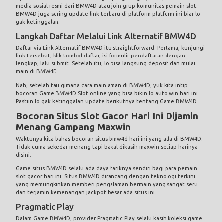
media sosial resmi dari BMW4D atau join grup komunitas pemain slot.
BMW4D juga sering update link terbaru di platform-platform ini biar lo
gak ketinggalan.
Langkah Daftar Melalui Link Alternatif BMW4D
Daftar via Link Alternatif BMW4D itu straightforward. Pertama, kunjungi
link tersebut, klik tombol daftar, isi formulir pendaftaran dengan
lengkap, lalu submit. Setelah itu, lo bisa langsung deposit dan mulai
main di BMW4D.
Nah, setelah tau gimana cara main aman di BMW4D, yuk kita intip
bocoran Game BMW4D Slot online yang bisa bikin lo auto win hari ini.
Pastiin lo gak ketinggalan update berikutnya tentang Game BMW4D.
Bocoran Situs Slot Gacor Hari Ini Dijamin
Menang Gampang Maxwin
Waktunya kita bahas bocoran situs
bmw4d
hari ini yang ada di BMW4D.
Tidak cuma sekedar menang tapi bakal dikasih maxwin setiap harinya
disini.
Game situs BMW4D selalu ada daya tariknya sendiri bagi para pemain
slot gacor hari ini. Situs BMW4D dirancang dengan teknologi terkini
yang memungkinkan memberi pengalaman bermain yang sangat seru
dan terjamin kemenangan jackpot besar ada situs ini.
Pragmatic Play
Dalam Game BMW4D, provider Pragmatic Play selalu kasih koleksi game