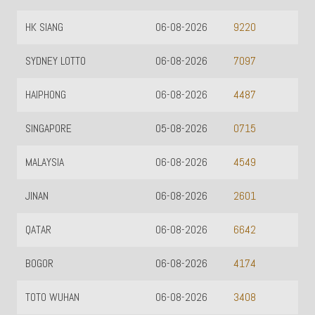
026
TOTO MACAU1300
06-08-2026
9220
026
TOTO MACAU1600
06-08-2026
7097
026
TOTO MACAU1900
06-08-2026
4487
026
TOTO MACAU2200
06-08-2026
0715
026
TOTO MACAU2300
06-08-2026
4549
026
HONGKONG LOTTO
06-08-2026
2601
026
PSCO POOLS
06-08-2026
6642
026
MAGNUM4D
05-08-2026
4174
026
3408