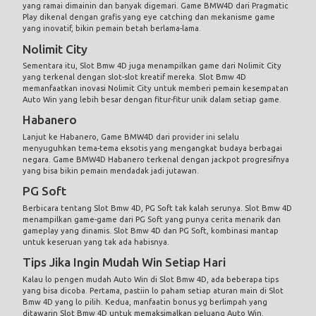
yang ramai dimainin dan banyak digemari. Game BMW4D dari Pragmatic
Play dikenal dengan grafis yang eye catching dan mekanisme game
yang inovatif, bikin pemain betah berlama-lama.
Nolimit City
Sementara itu, Slot Bmw 4D juga menampilkan game dari Nolimit City
yang terkenal dengan slot-slot kreatif mereka. Slot Bmw 4D
memanfaatkan inovasi Nolimit City untuk memberi pemain kesempatan
Auto Win yang lebih besar dengan fitur-fitur unik dalam setiap game.
Habanero
Lanjut ke Habanero, Game BMW4D dari provider ini selalu
menyuguhkan tema-tema eksotis yang mengangkat budaya berbagai
negara. Game BMW4D Habanero terkenal dengan jackpot progresifnya
yang bisa bikin pemain mendadak jadi jutawan.
PG Soft
Berbicara tentang Slot Bmw 4D, PG Soft tak kalah serunya. Slot Bmw 4D
menampilkan game-game dari PG Soft yang punya cerita menarik dan
gameplay yang dinamis. Slot Bmw 4D dan PG Soft, kombinasi mantap
untuk keseruan yang tak ada habisnya.
Tips Jika Ingin Mudah Win Setiap Hari
Kalau lo pengen mudah Auto Win di Slot Bmw 4D, ada beberapa tips
yang bisa dicoba. Pertama, pastiin lo paham setiap aturan main di Slot
Bmw 4D yang lo pilih. Kedua, manfaatin bonus yg berlimpah yang
ditawarin Slot Bmw 4D untuk memaksimalkan peluang Auto Win.